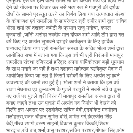
प्रमुख्तः इस वर्ष होने वाली रामलीला को अत्यंत भव्य एवं दिव्य रूप
देने की योजना पर विचार कर उसे भव्य रूप मे पंचपुरी की दर्शक
दीर्घा के सामने प्रस्तुत करने का निर्णय लिया गया तत्पश्चात संस्था
के कोषाध्यक्ष एवं रामलीला के डायरेक्टर श्री समीर शर्मा द्वारा सचिव
भोला शर्मा एवं दशहरा कमेटी के प्रधान राजु मनोचा, कमल
बृजवासी ,जॉनी अरोड़ा नवदीप मान दीपक शर्मा आदि टीम द्वारा गत
वर्ष किए गए अत्यंत लुभावने दशहरे कार्यक्रम के लिए हार्दिक
धन्यवाद किया गया श्री रामलीला संस्था के सचिव भोला शर्मा द्वारा
आयोजित सभा में बताया गया कि इस वर्ष भी श्री निरंजनी मायापुर
रामलीला संस्था रजिस्टर्ड हरिद्वार अपना वार्षिकोत्सव बड़ी धूमधाम
के साथ मनाने जा रही है तथा दशहरा महोत्सव ऋषिकुल मैदान में
आयोजित किया जा रहा है जिसमें दर्शकों के लिए अत्यंत लुभावने
व्यवस्थाएं की जानी तय हुई है। भोला शर्मा ने बताया कि इस वर्ष
रावण मेघनाथ एवं कुंभकरण के पुतले पंचपुरी में सबसे उंचे व कुछ
नए तर्ज पर पुतले श्री निरंजनी मायापुर रामलीला संस्था द्वारा ही
बनाए जाएंगे तथा उन पुतलो में अत्यंत नव निर्माण भी देखने को
मिलेंगे इस अवसर पर एडवोकेट सचिन बेदी,एडवोकेट मनमोहन
मलोहत्रा,रजत चौहान,सुमित बोरी,अमित गर्ग,इंद्रजीत सिंह
बेदी,गौरव त्यागी,वरुण साहनी,विकास कुमार विक्की,शिवम
भारद्वाज,रवि बाबू शर्मा,वासु पराशर,सचिन पराशर,गोपाल सिंह,ओम