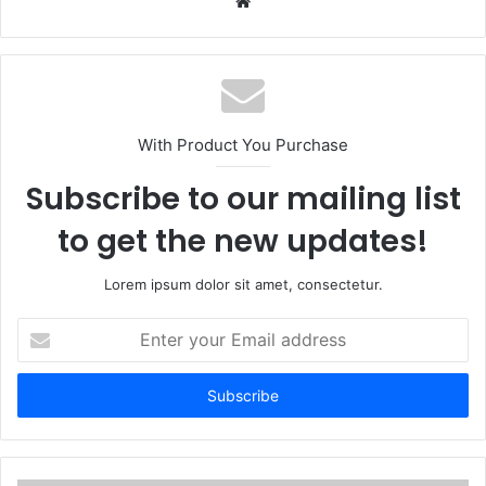
W
e
b
s
i
t
With Product You Purchase
e
Subscribe to our mailing list
to get the new updates!
Lorem ipsum dolor sit amet, consectetur.
E
n
t
e
r
y
o