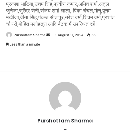
प्रकाश भाटिया,उत्तम सिंह,प्रवीण कुमार,अमित शर्मा,अतुल
जुनेजा,सुरेंद्र सैनी,संजय शर्मा लाला, पिंका चंचल,मोनू,पूनम
मखीजा,वीना सिंह,पंकज सीतापुर,नरेश वर्मा,शिवम वर्मा,प्रशांत
चौधरी,मोहित मलोहत्रा आदि बैठक मैं उपस्थित रहें।
Purshottam Sharma
S
August 11, 2024
55
e
Less than a minute
n
d
a
n
e
m
a
i
l
Purshottam Sharma