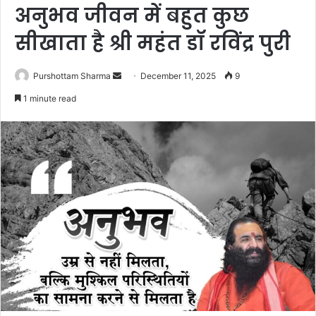
अनुभव जीवन में बहुत कुछ
सीखाता है श्री महंत डॉ रविंद्र पुरी
Purshottam Sharma
S
December 11, 2025
9
e
1 minute read
n
d
a
n
e
m
a
i
l