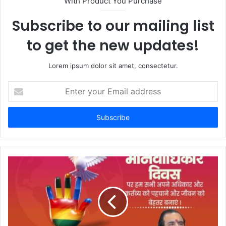
With Product You Purchase
e
Subscribe to our mailing list
to get the new updates!
Lorem ipsum dolor sit amet, consectetur.
E
n
t
e
r
y
o
u
r
E
m
a
i
l