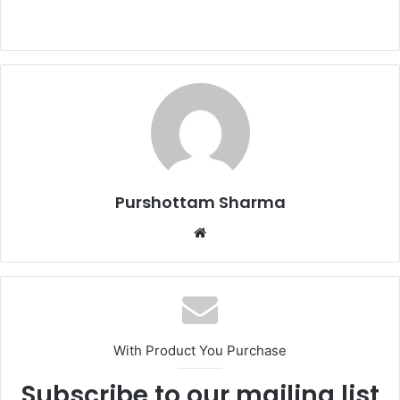
d
a
n
e
m
a
i
l
Purshottam Sharma
W
e
b
s
i
t
With Product You Purchase
e
Subscribe to our mailing list