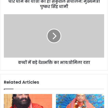
d
चार धाम की यात्रा का हो सकुशल संचालन: मुख्यमंत्री
r
पुष्कर सिंह धामी
e
s
s
बच्चों में बड़े देशभक्ति का भाव:प्रोमिला दत्ता
Related Articles