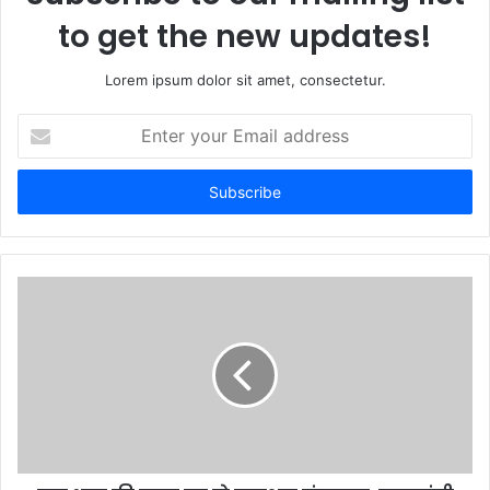
to get the new updates!
Lorem ipsum dolor sit amet, consectetur.
E
n
t
e
r
y
o
u
r
E
m
a
i
l
a
d