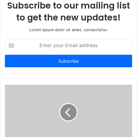
Subscribe to our mailing list
to get the new updates!
Lorem ipsum dolor sit amet, consectetur.
E
n
t
e
r
y
o
u
r
E
m
a
i
l
a