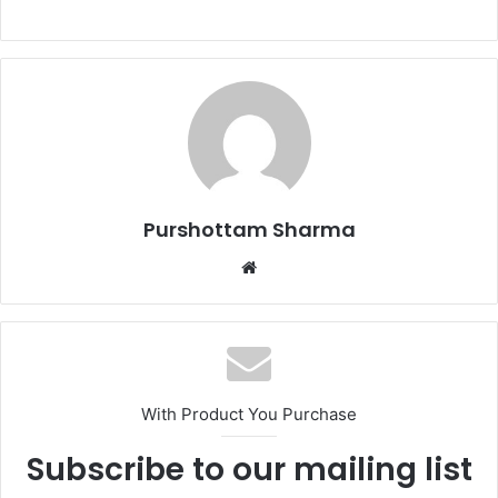
Purshottam Sharma
W
e
b
s
i
t
With Product You Purchase
e
Subscribe to our mailing list