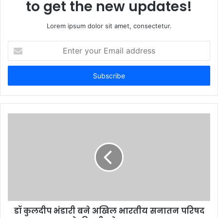
to get the new updates!
Lorem ipsum dolor sit amet, consectetur.
E
n
t
e
r
y
o
u
r
E
m
a
i
l
a
d
d
डॉ कुलदीप भंडारी बने अखिल भारतीय सनातन परिषद