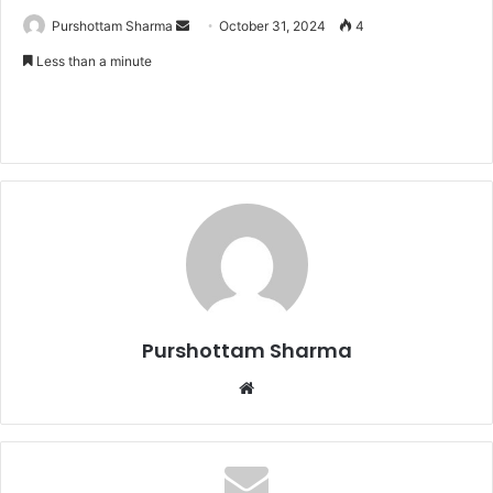
Purshottam Sharma
S
October 31, 2024
4
e
Less than a minute
n
d
a
n
e
m
a
i
l
Purshottam Sharma
W
e
b
s