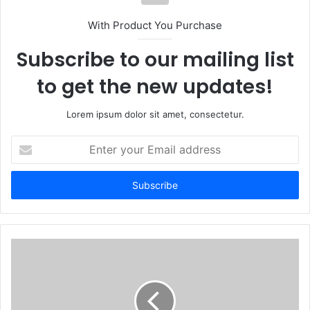
i
t
With Product You Purchase
e
Subscribe to our mailing list
to get the new updates!
Lorem ipsum dolor sit amet, consectetur.
E
n
t
e
r
y
o
u
r
E
m
a