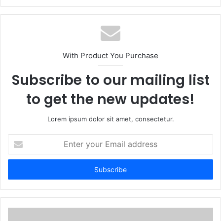
e
b
s
i
t
With Product You Purchase
e
Subscribe to our mailing list
to get the new updates!
Lorem ipsum dolor sit amet, consectetur.
E
n
t
e
r
y
o
u