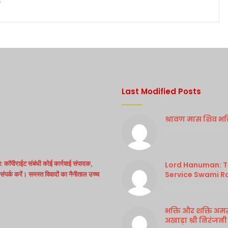
6
Last Modified Posts
श्रावण मास शिव भक्ति
Purshottam Sharma
 कॉपीराईट संबंधी कोई कार्रवाई संपादक,
Lord Hanuman: Th
Service Swami R
ंपर्क करें। समस्त विवादों का नैनीताल उच्च
Purshottam Sharma
भक्ति और शक्ति अम
अखाड़ा श्री निरंजनी