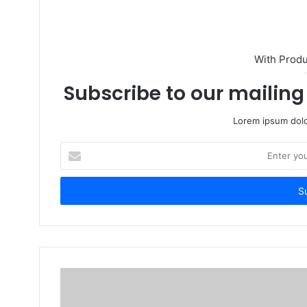
e
With Prod
Subscribe to our mailing 
Lorem ipsum dolo
E
n
t
e
r
y
o
u
r
E
m