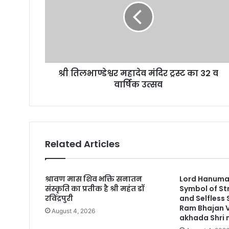
a
i
l
a
d
d
r
श्री तिलभाण्डेश्वर महादेव मंदिर ट्रस्ट का 32 व
e
वार्षिक उत्सव
s
s
Related Articles
श्रावण मास शिव भक्ति सनातन
Lord Hanuman
संस्कृति का प्रतीक है श्री महंत डॉ
Symbol of St
रविंद्रपुरी
and Selfless
Ram Bhajan 
August 4, 2026
akhada Shri n