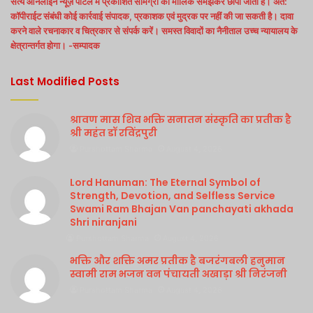
सत्य ऑनलाइन न्यूज़ पोर्टल में प्रकाशित सामग्री को मौलिक समझकर छापा जाता है। अत:
कॉपीराईट संबंधी कोई कार्रवाई संपादक, प्रकाशक एवं मुद्रक पर नहीं की जा सकती है। दावा
करने वाले रचनाकार व चित्रकार से संपर्क करें। समस्त विवादों का नैनीताल उच्च न्यायालय के
क्षेत्रान्तर्गत होगा। -सम्पादक
Last Modified Posts
श्रावण मास शिव भक्ति सनातन संस्कृति का प्रतीक है
श्री महंत डॉ रविंद्रपुरी
Purshottam Sharma
August 4, 2026
Lord Hanuman: The Eternal Symbol of
Strength, Devotion, and Selfless Service
Swami Ram Bhajan Van panchayati akhada
Shri niranjani
Purshottam Sharma
August 4, 2026
भक्ति और शक्ति अमर प्रतीक है बजरंगबली हनुमान
स्वामी राम भजन वन पंचायती अखाड़ा श्री निरंजनी
Purshottam Sharma
August 4, 2026