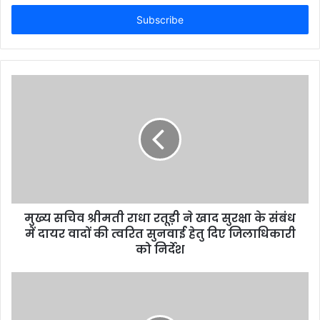
t
e
r
y
o
u
r
E
m
a
i
l
a
d
d
मुख्य सचिव श्रीमती राधा रतूड़ी ने खाद सुरक्षा के संबंध
r
में दायर वादों की त्वरित सुनवाई हेतु दिए जिलाधिकारी
e
को निर्देश
s
s