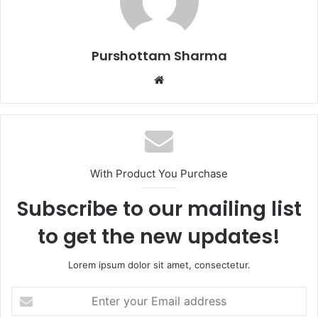
l
Purshottam Sharma
W
e
b
s
i
t
With Product You Purchase
e
Subscribe to our mailing list
to get the new updates!
Lorem ipsum dolor sit amet, consectetur.
E
n