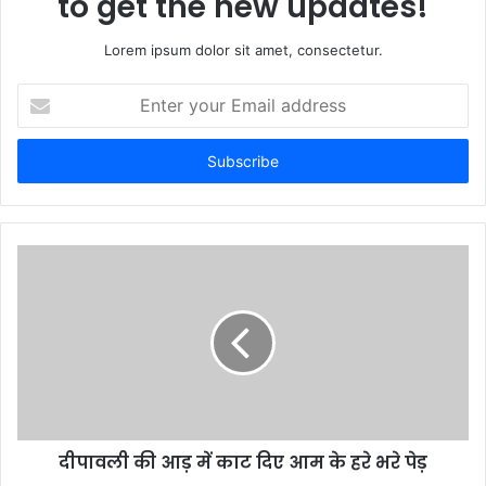
to get the new updates!
Lorem ipsum dolor sit amet, consectetur.
E
n
t
e
r
y
o
u
r
E
m
a
i
l
a
d
d
दीपावली की आड़ में काट दिए आम के हरे भरे पेड़
r