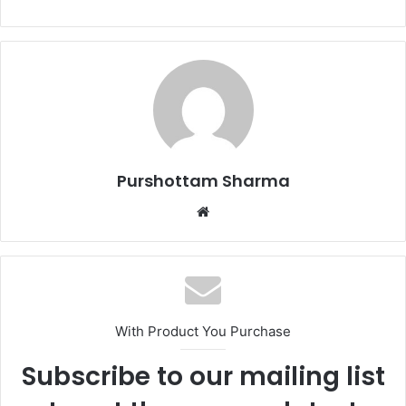
a
n
e
m
a
i
l
Purshottam Sharma
W
e
b
s
i
t
With Product You Purchase
e
Subscribe to our mailing list