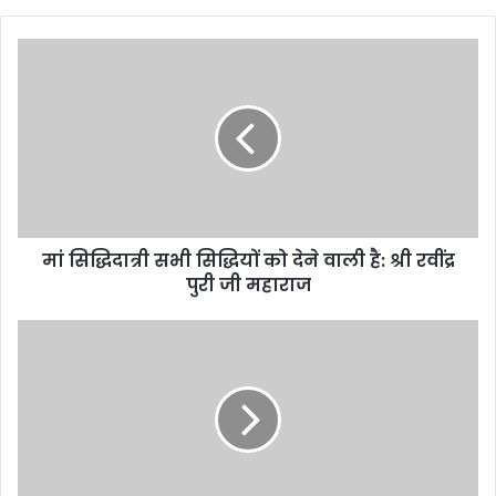
y
o
u
r
E
m
a
i
l
a
d
d
मां सिद्धिदात्री सभी सिद्धियों को देने वाली है: श्री रवींद्र
r
पुरी जी महाराज
e
s
s