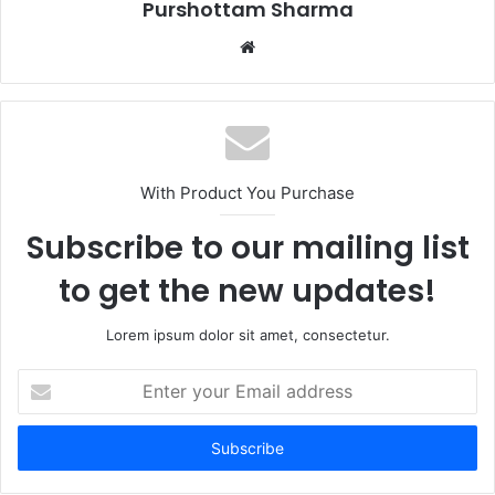
Purshottam Sharma
W
e
b
s
i
t
With Product You Purchase
e
Subscribe to our mailing list
to get the new updates!
Lorem ipsum dolor sit amet, consectetur.
E
n
t
e
r