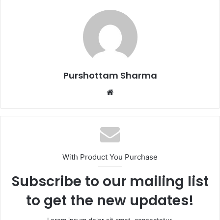
e
m
a
i
l
Purshottam Sharma
W
e
b
s
i
t
With Product You Purchase
e
Subscribe to our mailing list
to get the new updates!