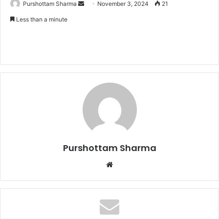
Purshottam Sharma
S
November 3, 2024
21
e
Less than a minute
n
d
a
n
e
m
a
i
l
Purshottam Sharma
W
e
b
s
i