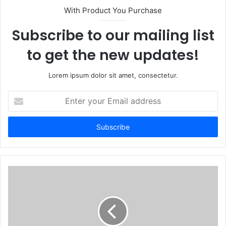
t
With Product You Purchase
e
Subscribe to our mailing list
to get the new updates!
Lorem ipsum dolor sit amet, consectetur.
E
n
t
e
r
y
o
u
r
E
m
a
i