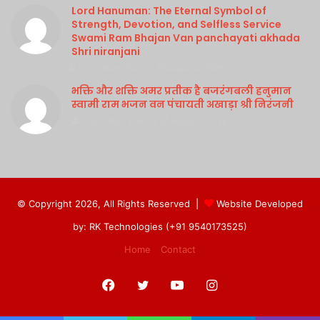
Lord Hanuman: The Eternal Symbol of
Strength, Devotion, and Selfless Service
Swami Ram Bhajan Van panchayati akhada
Shri niranjani
Purshottam Sharma
August 4, 2026
भक्ति और शक्ति अमर प्रतीक है बजरंगबली हनुमान
स्वामी राम भजन वन पंचायती अखाड़ा श्री निरंजनी
Purshottam Sharma
August 4, 2026
© Copyright 2026, All Rights Reserved |
Website Developed
by: RK Technologies (+91 9540173525)
Home
Contact
Facebook
Twitter
YouTube
Instagram